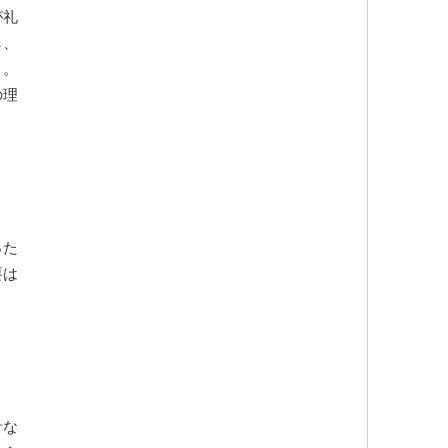
が礼
し、
う。
の理
った
要は
計な