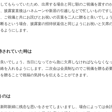
意してもらっていたため、出席する場合と同じ額のご祝儀を渡すの
し、披露宴直後はハネムーンや新居の引越しなどで忙しいものです
て、ご祝儀と共にお詫びとお祝いの言葉を二人に贈ると良いでしょ
ど断るという場合、披露宴の招待状返信と同じようにお祝いと欠席
するようにします。
待されていた時は
と良いでしょう。当日になってから急に欠席しなければならなくな
連絡を入れるようにします。二次会は会員制なのでご祝儀を贈る必
トを贈ることで祝福の気持ちを伝えることができます。
うのは
も新郎新婦に残念な思いをさせてしまいますし、場合によっては余