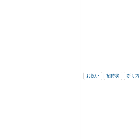
お祝い
招待状
断り