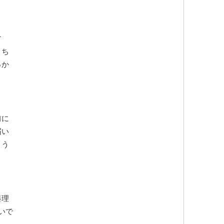
す
。ち
っか
前に
届い
よう
料理
いで