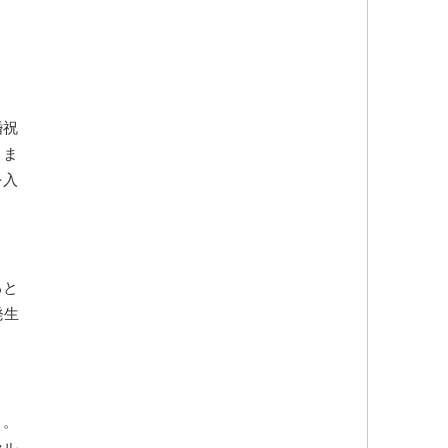
婚祝
。ま
を入
ると
発生
う。
セル