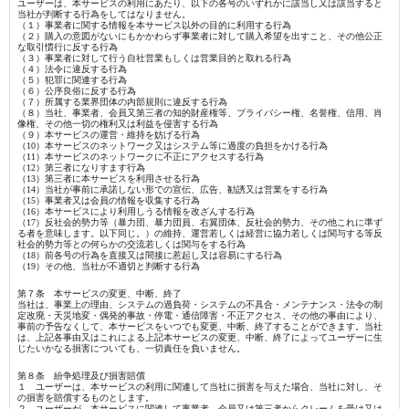
ユーザーは、本サービスの利用にあたり、以下の各号のいずれかに該当し又は該当すると
当社が判断する行為をしてはなりません。
（１）事業者に関する情報を本サービス以外の目的に利用する行為
（２）購入の意図がないにもかかわらず事業者に対して購入希望を出すこと、その他公正
な取引慣行に反する行為
（３）事業者に対して行う自社営業もしくは営業目的と取れる行為
（４）法令に違反する行為
（５）犯罪に関連する行為
（６）公序良俗に反する行為
（７）所属する業界団体の内部規則に違反する行為
（８）当社、事業者、会員又第三者の知的財産権等、プライバシー権、名誉権、信用、肖
像権、その他一切の権利又は利益を侵害する行為
（９）本サービスの運営・維持を妨げる行為
（10）本サービスのネットワーク又はシステム等に過度の負担をかける行為
（11）本サービスのネットワークに不正にアクセスする行為
（12）第三者になりすます行為
（13）第三者に本サービスを利用させる行為
（14）当社が事前に承諾しない形での宣伝、広告、勧誘又は営業をする行為
（15）事業者又は会員の情報を収集する行為
（16）本サービスにより利用しうる情報を改ざんする行為
（17）反社会的勢力等（暴力団、暴力団員、右翼団体、反社会的勢力、その他これに準ず
る者を意味します。以下同じ。）の維持、運営若しくは経営に協力若しくは関与する等反
社会的勢力等との何らかの交流若しくは関与をする行為
（18）前各号の行為を直接又は間接に惹起し又は容易にする行為
（19）その他、当社が不適切と判断する行為
第７条 本サービスの変更、中断、終了
当社は、事業上の理由、システムの過負荷・システムの不具合・メンテナンス・法令の制
定改廃・天災地変・偶発的事故・停電・通信障害・不正アクセス、その他の事由により、
事前の予告なくして、本サービスをいつでも変更、中断、終了することができます。当社
は、上記各事由又はこれによる上記本サービスの変更、中断、終了によってユーザーに生
じたいかなる損害についても、一切責任を負いません。
第８条 紛争処理及び損害賠償
１ ユーザーは、本サービスの利用に関連して当社に損害を与えた場合、当社に対し、そ
の損害を賠償するものとします。
２ ユーザーが、本サービスに関連して事業者、会員又は第三者からクレームを受け又は