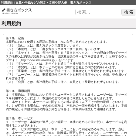
利用規約 | 文章や手紙などの例文・文例や記入例 書き方ボックス
利用規約
第１条 定義
本規約において使用する用語の意義は、次の各号に定めるとおりとします。
（１）「当社」とは、書き方ボックス運営をいいます。
（２）「本規約」とは、「書き方ボックスユーザー規約」をいいます。
（３）「本サイト」とは、当社が運営する「書き方ボックス」（その理由を問わずサービ
スの名称又は内容が変更された場合、当該変更後のサービスを含みます。）と称するウェ
ブサイト（http://www.kakikata-box.jp/）をいいます。
（４）「本サービス」とは、本サイトを通じて当社が提供するサービスをいいます。
（５）「本契約」とは、本サービスの利用に関する当社との間の契約をいいます。
（６）「事業者」とは、当社所定の手続に従い、事業者として登録された者をいいます。
（７）「ユーザー」とは、事業者以外で本サイトを利用する者をいい、会員、非会員いず
れも含みます。
（８）「会員」とは、当社所定の手続に従い、会員として登録された者をいいます。
第２条 適用範囲
１ 本規約は、本契約において当社とユーザーとに適用されます。ユーザーは、本サービ
スを利用することにより、本規約の全ての内容に同意したものとみなされます。
２ 本サイト上で、本サービスに関するその他の規程（以下「その他の規程」といいま
す。）が存在する場合に、その他の規程は、本規約の一部を構成するものとします。本規
約の規定とその他の規程の内容が異なる場合は、本規約が優先して適用されます。
第３条 本サービス
１ ユーザーは、本契約に違反しない範囲で、当社の定める方法に従い、本サービスを利
用することができます。
２ 本サービスの詳細な仕様は、本サービス上において別途定めるものとします。当社
は、本サービスの仕様の改良、追加、削除等の変更を行うことがあり、ユーザーは、これ