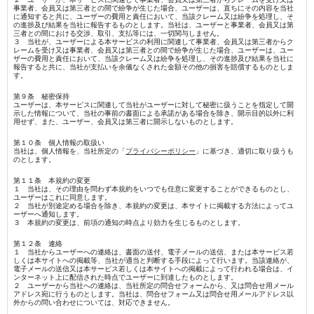
事業者、会員又は第三者との間で紛争が生じた場合、ユーザーは、直ちにその内容を当社
に通知すると共に、ユーザーの費用と責任において、当該クレーム又は紛争を処理し、そ
の進捗及び結果を当社に報告するものとします。当社は、ユーザーと事業者、会員又は第
三者との間における交渉、取引、支払等には、一切関与しません。
３ 当社が、ユーザーによる本サービスの利用に関連して事業者、会員又は第三者からク
レームを受け又は事業者、会員又は第三者との間で紛争が生じた場合、ユーザーは、ユー
ザーの費用と責任において、当該クレーム又は紛争を処理し、その進捗及び結果を当社に
報告すると共に、当社が支払いを余儀なくされた金額その他の損害を賠償するものとしま
す。
第９条 秘密保持
ユーザーは、本サービスに関連して当社がユーザーに対して秘密に扱うことを指定して開
示した情報について、当社の事前の書面による承諾がある場合を除き、開示目的以外に利
用せず、また、ユーザー、会員又は第三者に開示しないものとします。
第１０条 個人情報の取扱い
当社は、個人情報を、当社所定の「
プライバシーポリシー
」に基づき、適切に取り扱うも
のとします。
第１１条 本規約の変更
１ 当社は、その理由を問わず本規約をいつでも任意に変更することができるものとし、
ユーザーはこれに同意します。
２ 当社が別途定める場合を除き、本規約の変更は、本サイトに掲載する方法によってユ
ーザーへ通知します。
３ 本規約の変更は、前項の通知の時点より効力を生じるものとします。
第１２条 連絡
１ 当社からユーザーへの連絡は、書面の送付、電子メールの送信、または本サービス若
しくは本サイトへの掲載等、当社が適当と判断する手段によって行います。当該連絡が、
電子メールの送信又は本サービス若しくは本サイトへの掲載によって行われる場合は、イ
ンターネット上に配信された時点でユーザーに到達したものとします。
２ ユーザーから当社への連絡は、当社所定の問合せフォームから、又は問合せ用メール
アドレス宛に行うものとします。当社は、問合せフォーム又は問合せ用メールアドレス以
外からの問い合わせについては、対応できません。