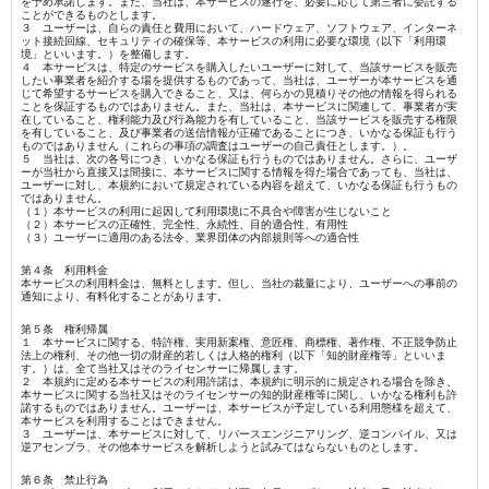
を予め承諾します。また、当社は、本サービスの遂行を、必要に応じて第三者に委託する
ことができるものとします。
３ ユーザーは、自らの責任と費用において、ハードウェア、ソフトウェア、インターネ
ット接続回線、セキュリティの確保等、本サービスの利用に必要な環境（以下「利用環
境」といいます。）を整備します。
４ 本サービスは、特定のサービスを購入したいユーザーに対して、当該サービスを販売
したい事業者を紹介する場を提供するものであって、当社は、ユーザーが本サービスを通
じて希望するサービスを購入できること、又は、何らかの見積りその他の情報を得られる
ことを保証するものではありません。また、当社は、本サービスに関連して、事業者が実
在していること、権利能力及び行為能力を有していること、当該サービスを販売する権限
を有していること、及び事業者の送信情報が正確であることにつき、いかなる保証も行う
ものではありません（これらの事項の調査はユーザーの自己責任とします。）。
５ 当社は、次の各号につき、いかなる保証も行うものではありません。さらに、ユーザ
ーが当社から直接又は間接に、本サービスに関する情報を得た場合であっても、当社は、
ユーザーに対し、本規約において規定されている内容を超えて、いかなる保証も行うもの
ではありません。
（１）本サービスの利用に起因して利用環境に不具合や障害が生じないこと
（２）本サービスの正確性、完全性、永続性、目的適合性、有用性
（３）ユーザーに適用のある法令、業界団体の内部規則等への適合性
第４条 利用料金
本サービスの利用料金は、無料とします。但し、当社の裁量により、ユーザーへの事前の
通知により、有料化することがあります。
第５条 権利帰属
１ 本サービスに関する、特許権、実用新案権、意匠権、商標権、著作権、不正競争防止
法上の権利、その他一切の財産的若しくは人格的権利（以下「知的財産権等」といいま
す。）は、全て当社又はそのライセンサーに帰属します。
２ 本規約に定める本サービスの利用許諾は、本規約に明示的に規定される場合を除き、
本サービスに関する当社又はそのライセンサーの知的財産権等に関し、いかなる権利も許
諾するものではありません。ユーザーは、本サービスが予定している利用態様を超えて、
本サービスを利用することはできません。
３ ユーザーは、本サービスに対して、リバースエンジニアリング、逆コンパイル、又は
逆アセンブラ、その他本サービスを解析しようと試みてはならないものとします。
第６条 禁止行為